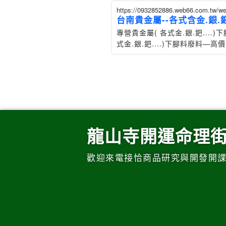
https://0932852886.web66.com.tw/
台南貴金屬--各式含金.銀.鈀
專營貴金屬( 各式金.銀.鈀...
式金.銀.鈀....)下腳料廢料—高
龍山寺開運命理
歡迎來電接恰商品研究與開發開