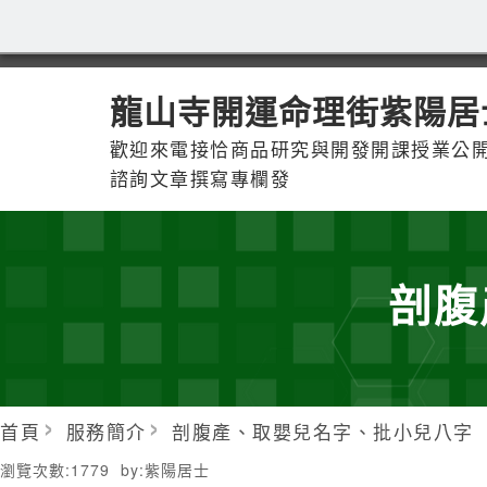
龍山寺開運命理街紫陽居
歡迎來電接恰商品研究與開發開課授業公
諮詢文章撰寫專欄發
剖腹
首頁
服務簡介
剖腹產、取嬰兒名字、批小兒八字
瀏覽次數:
1779
by:
紫陽居士