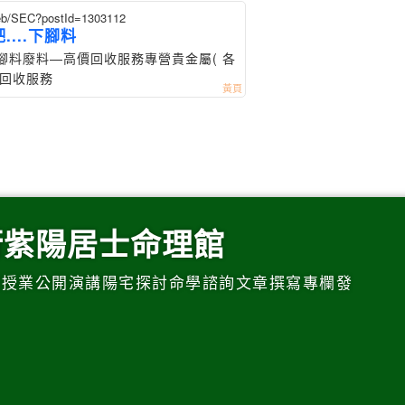
web/SEC?postId=1303112
....下腳料
.)下腳料廢料—高價回收服務專營貴金屬( 各
價回收服務
街紫陽居士命理館
課授業公開演講陽宅探討命學諮詢文章撰寫專欄發