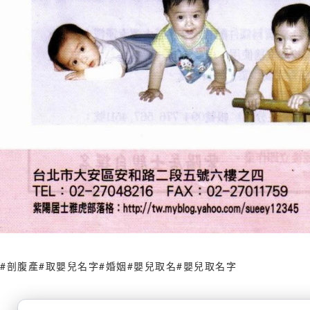
#剖腹產
#取嬰兒名字
#婚姻
#嬰兒取名
#嬰兒取名字